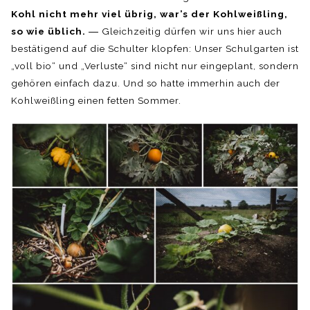
Kohl nicht mehr viel übrig, war’s der Kohlweißling,
so wie üblich.
― Gleichzeitig dürfen wir uns hier auch
bestätigend auf die Schulter klopfen: Unser Schulgarten ist
„voll bio“ und „Verluste“ sind nicht nur eingeplant, sondern
gehören einfach dazu. Und so hatte immerhin auch der
Kohlweißling einen fetten Sommer.